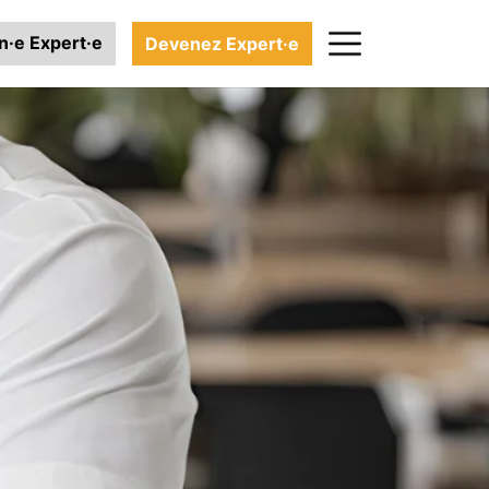
n·e Expert·e
Devenez Expert·e