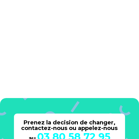
les futures actions, et décident
d’éventuelles adaptations du plan
d’actions.
Gestion de l’information
Actions sur le terrain
Accompagnement par l’expert
Prenez la decision de changer,
contactez-nous ou appelez-nous
03 80 58 72 95
au