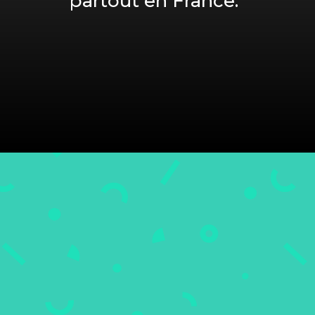
partout en France.
Le réseau
DAF
–
ACTIVE
Le pilotage Administratif et
Financier d’une entreprise est une
nécessité vitale pour les TPE /
PME. DAF-ACTIVE est un réseau