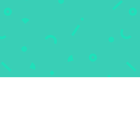
d’Expert(e)s Indépendant(e)s qui
accompagne les dirigeants
d’entreprise dans la définition et
la mise en oeuvre d’une réelle
stratégie économique adaptée aux
enjeux de développement.