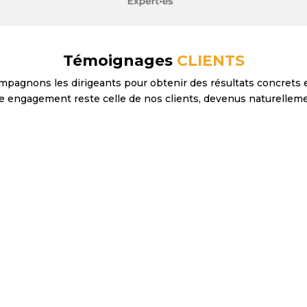
Témoignages
CLIENTS
pagnons les dirigeants pour obtenir des résultats concrets e
re engagement reste celle de nos clients, devenus naturellem
e de structuration et de développement commercial de Ontomant
méliorer notre organisation interne pour soutenir notre croissa
 dans le cadre de la structuration de notre service commercia