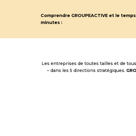
Comprendre GROUPEACTIVE et le temps 
minutes :
Les entreprises de toutes tailles et de tou
– dans les 5 directions stratégiques.
GRO
Direction
Direct
Commerciale
Administra
Financ
Déployez votre stratégie
commerciale, accélérez
Maîtrisez vos
vos ventes et boostez
améliorez votre
votre chiffre d’affaires.
et souten