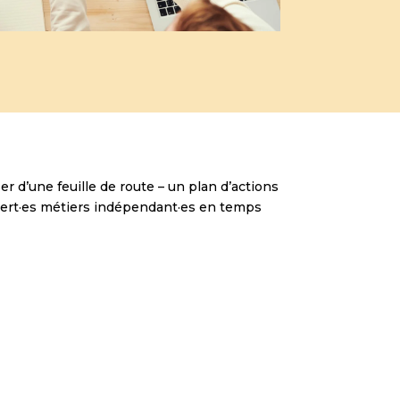
r d’une feuille de route – un plan d’actions
pert·es métiers indépendant·es en temps
ection
Direction
rmatique
de la Production
 vos outils
Structurez vos opérations,
 sécurisez vos
optimisez vos process et
et accélérez
gagnez en performance
ansformation
industrielle.