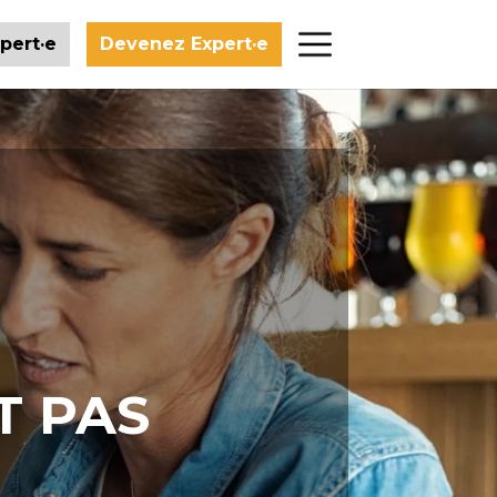
pert·e
Devenez Expert·e
T PAS