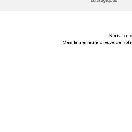
Nous accom
Mais la meilleure preuve de not
Nous avons fait appel à Éric Lefebvre dans un context
stratégie de commercialisation et de prospection et d’a
J’ai eu le plaisir d’être accompagné par Éric Lefebvre