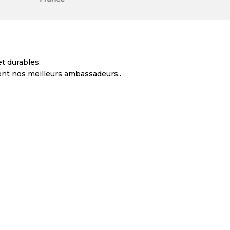
t durables.
ent nos meilleurs ambassadeurs..
ics. Notre objectif était de construire une véritable
nce. Éric...
l, un domaine dans lequel je manquais de compétences.