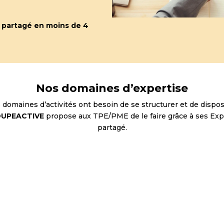
partagé en moins de 4
Nos domaines d’expertise
s domaines d’activités ont besoin de se structurer et de dispose
UPEACTIVE
propose aux TPE/PME de le faire grâce à ses Ex
partagé.
ion
Direction
Dir
tive et
des Ressources Humaines
Info
ière
Recrutez, fidélisez et
Adaptez
 finances,
développez vos talents
numériques,
 rentabilité
pour bâtir une
données 
ez votre
organisation performante
votre tr