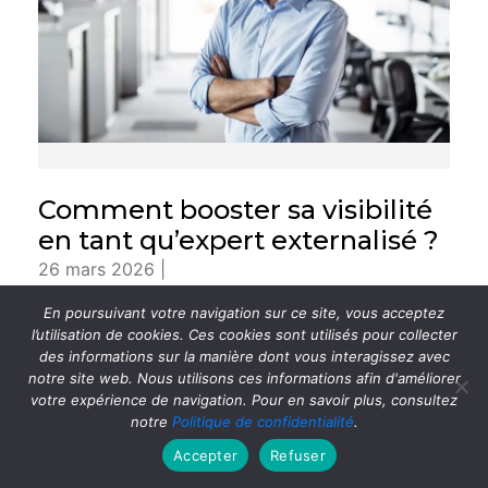
Comment booster sa visibilité
en tant qu’expert externalisé ?
26 mars 2026 |
La visibilité d’un expert indépendant ne se
En poursuivant votre navigation sur ce site, vous acceptez
résume pas à une présence régulière sur LinkedIn
l’utilisation de cookies. Ces cookies sont utilisés pour collecter
ou à une accumulation de publications Dans un
des informations sur la manière dont vous interagissez avec
environnement où les dirigeants sont très
notre site web. Nous utilisons ces informations afin d'améliorer
votre expérience de navigation. Pour en savoir plus, consultez
sollicités et disposent de peu de temps, l’enjeu
notre
Politique de confidentialité
.
n’est pas seulement d’être vu, mais d’être
immédiatement compris, identifié
Accepter
Refuser
Lire la suite