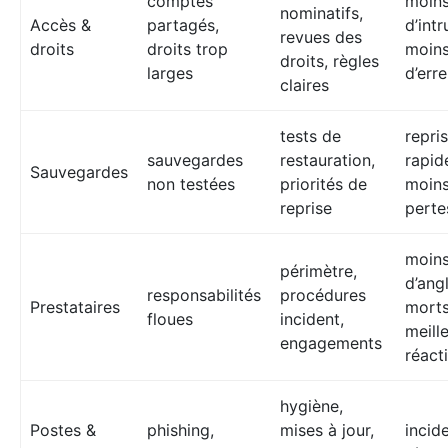
comptes
moin
nominatifs,
Accès &
partagés,
d’intr
revues des
droits
droits trop
moin
droits, règles
larges
d’err
claires
tests de
repri
sauvegardes
restauration,
rapid
Sauvegardes
non testées
priorités de
moin
reprise
perte
moin
périmètre,
d’ang
responsabilités
procédures
Prestataires
morts
floues
incident,
meill
engagements
réacti
hygiène,
Postes &
phishing,
mises à jour,
incid