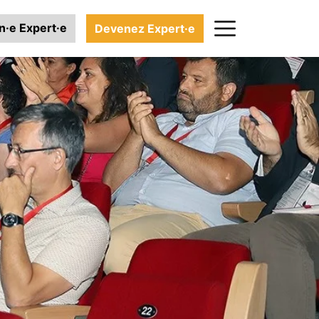
n·e Expert·e
Devenez Expert·e