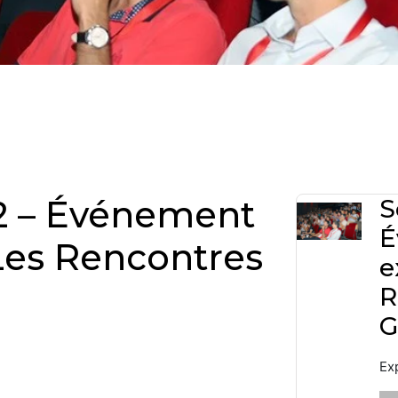
2 – Événement
S
É
Les Rencontres
e
E
R
G
Ex