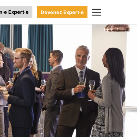
n·e Expert·e
Devenez Expert·e