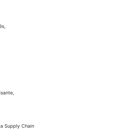
és,
isante,
 la Supply Chain