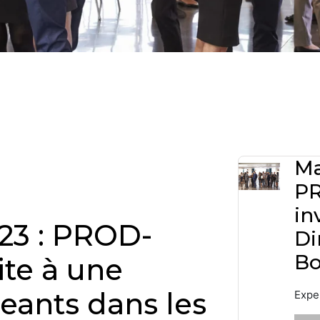
Ma
PR
in
23 : PROD-
Di
Bo
ite à une
eants dans les
Expe